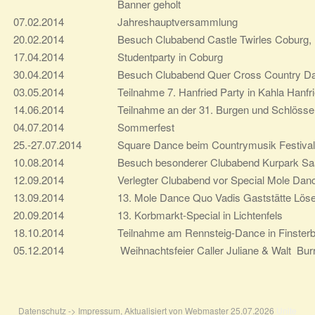
Banner geholt
g
07.02.2014
Jahreshauptversammlung
a
20.02.2014
Besuch Clubabend Castle Twirles Coburg, 
t
17.04.2014
Studentparty in Coburg
i
30.04.2014
Besuch Clubabend Quer Cross Country Dan
o
03.05.2014
Teilnahme 7. Hanfried Party in Kahla Hanf
n
14.06.2014
Teilnahme an der 31. Burgen und Schlöss
04.07.2014
Sommerfest
25.-27.07.2014
Square Dance beim Countrymusik Festiva
10.08.2014
Besuch besonderer Clubabend Kurpark Saa
12.09.2014
Verlegter Clubabend vor Special Mole Danc
13.09.2014
13. Mole Dance Quo Vadis Gaststätte Löser
20.09.2014
13. Korbmarkt-Special in Lichtenfels
18.10.2014
Teilnahme am Rennsteig-Dance in Finster
05.12.2014
Weihnachtsfeier Caller Juliane & Walt Burr
Datenschutz -> Impressum, Aktualisiert von Webmaster 25.07.2026
Unite