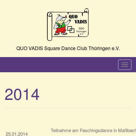
Skip
to
content
QUO VADIS Square Dance Club Thüringen e.V.
T
o
g
2014
g
l
e
n
a
v
Teilnahme am Faschingsdance in Maßbac
25.01.2014
i