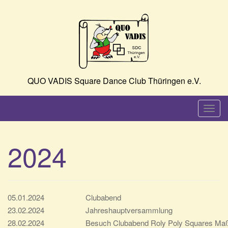
Skip
to
content
QUO VADIS Square Dance Club Thüringen e.V.
T
o
g
2024
g
l
e
n
05.01.2024
Clubabend
a
23.02.2024
Jahreshauptversammlung
v
28.02.2024
Besuch Clubabend Roly Poly Squares Ma
i