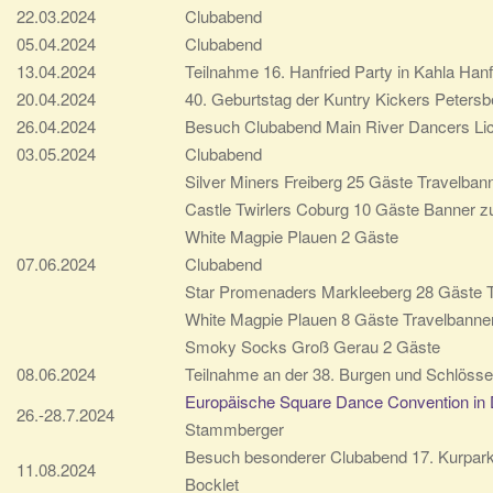
22.03.2024
Clubabend
g
05.04.2024
Clubabend
a
13.04.2024
Teilnahme 16. Hanfried Party in Kahla Han
t
20.04.2024
40. Geburtstag der Kuntry Kickers Petersb
i
26.04.2024
Besuch Clubabend Main River Dancers Lich
o
03.05.2024
Clubabend
n
Silver Miners Freiberg 25 Gäste Travelban
Castle Twirlers Coburg 10 Gäste Banner z
White Magpie Plauen 2 Gäste
07.06.2024
Clubabend
Star Promenaders Markleeberg 28 Gäste T
White Magpie Plauen 8 Gäste Travelbanner
Smoky Socks Groß Gerau 2 Gäste
08.06.2024
Teilnahme an der 38. Burgen und Schlöss
Europäische Square Dance Convention i
26.-28.7.2024
Stammberger
Besuch besonderer Clubabend 17. Kurpark
11.08.2024
Bocklet